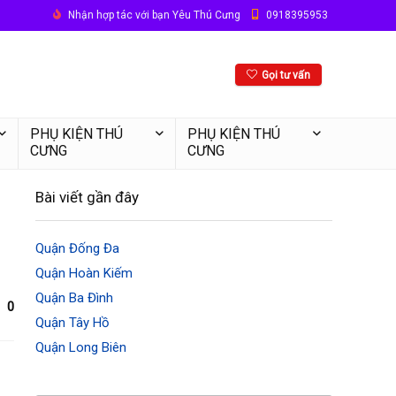
Nhận hợp tác với bạn Yêu Thú Cưng
0918395953
Gọi tư vấn
PHỤ KIỆN THÚ
PHỤ KIỆN THÚ
CƯNG
CƯNG
Bài viết gần đây
Quận Đống Đa
Quận Hoàn Kiếm
Quận Ba Đình
0
Quận Tây Hồ
Quận Long Biên