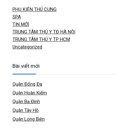
PHỤ KIỆN THÚ CƯNG
SPA
TIN MỚI
TRUNG TÂM THÚ Y TĐ HÀ NỘI
TRUNG TÂM THÚ Y TP HCM
Uncategorized
Bài viết mới
Quận Đống Đa
Quận Hoàn Kiếm
Quận Ba Đình
Quận Tây Hồ
Quận Long Biên