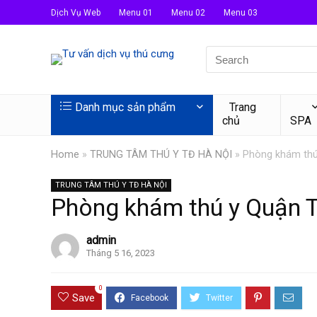
Dịch Vụ Web
Menu 01
Menu 02
Menu 03
Danh mục sản phẩm
Trang
chủ
SPA
Home
»
TRUNG TÂM THÚ Y TĐ HÀ NỘI
»
Phòng khám thú
TRUNG TÂM THÚ Y TĐ HÀ NỘI
Phòng khám thú y Quận 
admin
Tháng 5 16, 2023
0
Save