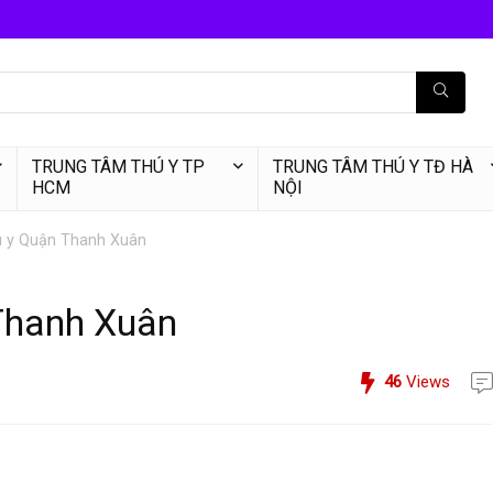
TRUNG TÂM THÚ Y TP
TRUNG TÂM THÚ Y TĐ HÀ
HCM
NỘI
 y Quận Thanh Xuân
Thanh Xuân
46
Views