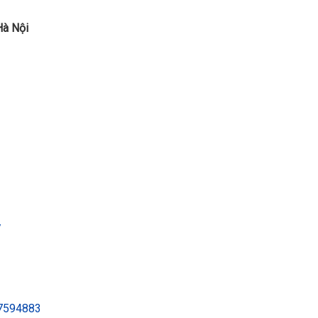
Hà Nội
/
07594883