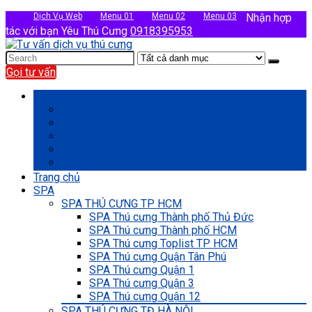
Dịch Vụ Web
Menu 01
Menu 02
Menu 03
Nhận hợp
tác với bạn Yêu Thú Cưng
0918395953
Gọi tư vấn
Danh mục sản phẩm
Khu Vực Thú y
Khu Vực Pet Food
Dịch vụ 01
Dịch vụ 02
Dịch vụ 03
Trang chủ
SPA
SPA THÚ CƯNG TP HCM
SPA Thú cưng Thành phố Thủ Đức
SPA Thú cưng Thành phố HCM
SPA Thú cưng Toplist TP HCM
SPA Thú cưng Quận Tân Phú
SPA Thú cưng Quận 1
SPA Thú cưng Quận 3
SPA Thú cưng Quận 12
SPA THÚ CƯNG TĐ HÀ NỘI