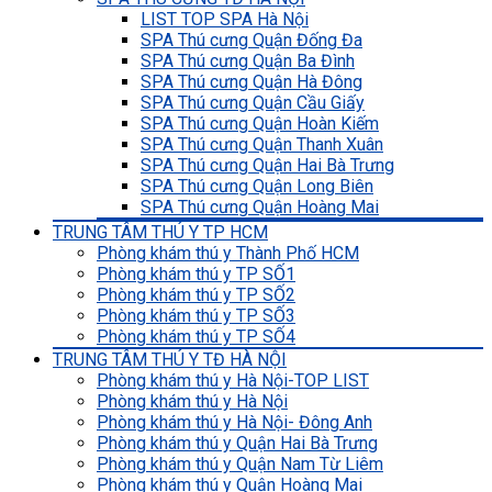
LIST TOP SPA Hà Nội
SPA Thú cưng Quận Đống Đa
SPA Thú cưng Quận Ba Đình
SPA Thú cưng Quận Hà Đông
SPA Thú cưng Quận Cầu Giấy
SPA Thú cưng Quận Hoàn Kiếm
SPA Thú cưng Quận Thanh Xuân
SPA Thú cưng Quận Hai Bà Trưng
SPA Thú cưng Quận Long Biên
SPA Thú cưng Quận Hoàng Mai
TRUNG TÂM THÚ Y TP HCM
Phòng khám thú y Thành Phố HCM
Phòng khám thú y TP SỐ1
Phòng khám thú y TP SỐ2
Phòng khám thú y TP SỐ3
Phòng khám thú y TP SỐ4
TRUNG TÂM THÚ Y TĐ HÀ NỘI
Phòng khám thú y Hà Nội-TOP LIST
Phòng khám thú y Hà Nội
Phòng khám thú y Hà Nội- Đông Anh
Phòng khám thú y Quận Hai Bà Trưng
Phòng khám thú y Quận Nam Từ Liêm
Phòng khám thú y Quận Hoàng Mai