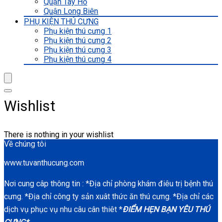
Quận Tây Hồ
Quận Long Biên
PHỤ KIỆN THÚ CƯNG
Phụ kiện thú cưng 1
Phụ kiện thú cưng 2
Phụ kiện thú cưng 3
Phụ kiện thú cưng 4
Wishlist
There is nothing in your wishlist
Về chúng tôi
www.tuvanthucung.com
Nơi cung câp thông tin : *Địa chỉ phòng khám điêu trị bệnh thú
cưng. *Địa chỉ công ty sản xuât thức ăn thú cưng. *Địa chỉ các
dịch vụ phục vụ nhu câu cân thiêt *
ĐIỂM HẸN BẠN YÊU THÚ