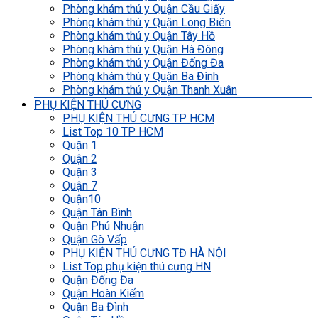
Phòng khám thú y Quận Cầu Giấy
Phòng khám thú y Quận Long Biên
Phòng khám thú y Quận Tây Hồ
Phòng khám thú y Quận Hà Đông
Phòng khám thú y Quận Đống Đa
Phòng khám thú y Quận Ba Đình
Phòng khám thú y Quận Thanh Xuân
PHỤ KIỆN THÚ CƯNG
PHỤ KIỆN THÚ CƯNG TP HCM
List Top 10 TP HCM
Quận 1
Quận 2
Quận 3
Quận 7
Quận10
Quận Tân Bình
Quận Phú Nhuận
Quận Gò Vấp
PHỤ KIỆN THÚ CƯNG TĐ HÀ NỘI
List Top phụ kiện thú cưng HN
Quận Đống Đa
Quận Hoàn Kiếm
Quận Ba Đình