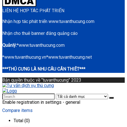
LIÊN HỆ HƠP TÁC PHÁT TRIỂN
Nhận hợp tác phát triển www.tuvanthucung.com
Nhận cho thuê banner đăng quảng cáo
Quảnlý:
*www.tuvanthucung.com
*www.tuvanthucung.vn*www.tuvanthucung.net
***THÚ CƯNG LÀ NHU CÂU CÂN THIÊT***
Bản quyền thuộc về "tuvanthucung" 2023
Enable registration in settings - general
Compare items
Total (
0
)