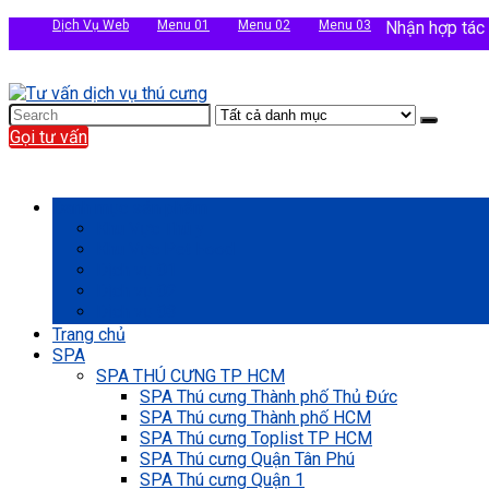
Dịch Vụ Web
Menu 01
Menu 02
Menu 03
Nhận hợp tác
Gọi tư vấn
Danh mục sản phẩm
Khu Vực Thú y
Khu Vực Pet Food
Dịch vụ 01
Dịch vụ 02
Dịch vụ 03
Trang chủ
SPA
SPA THÚ CƯNG TP HCM
SPA Thú cưng Thành phố Thủ Đức
SPA Thú cưng Thành phố HCM
SPA Thú cưng Toplist TP HCM
SPA Thú cưng Quận Tân Phú
SPA Thú cưng Quận 1