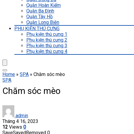
Quận Hoàn Kiếm
Quận Ba Đình
Quận Tây Hồ
Quận Long Biên
PHỤ KIỆN THÚ CƯNG
Phụ kiện thú cưng 1
Phụ kiện thú cưng 2
Phụ kiện thú cưng 3
Phụ kiện thú cưng 4
Home
»
SPA
»
Chăm sóc mèo
SPA
Chăm sóc mèo
admin
Tháng 4 16, 2023
12
Views
0
Save
Saved
Removed
0