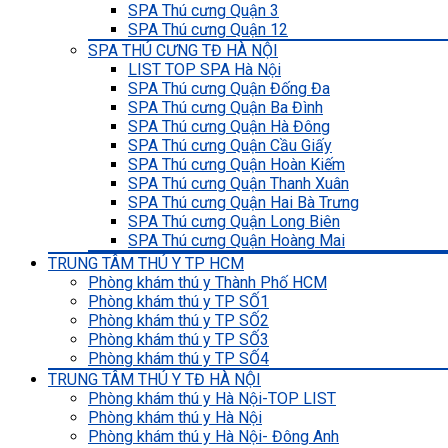
SPA Thú cưng Quận 3
SPA Thú cưng Quận 12
SPA THÚ CƯNG TĐ HÀ NỘI
LIST TOP SPA Hà Nội
SPA Thú cưng Quận Đống Đa
SPA Thú cưng Quận Ba Đình
SPA Thú cưng Quận Hà Đông
SPA Thú cưng Quận Cầu Giấy
SPA Thú cưng Quận Hoàn Kiếm
SPA Thú cưng Quận Thanh Xuân
SPA Thú cưng Quận Hai Bà Trưng
SPA Thú cưng Quận Long Biên
SPA Thú cưng Quận Hoàng Mai
TRUNG TÂM THÚ Y TP HCM
Phòng khám thú y Thành Phố HCM
Phòng khám thú y TP SỐ1
Phòng khám thú y TP SỐ2
Phòng khám thú y TP SỐ3
Phòng khám thú y TP SỐ4
TRUNG TÂM THÚ Y TĐ HÀ NỘI
Phòng khám thú y Hà Nội-TOP LIST
Phòng khám thú y Hà Nội
Phòng khám thú y Hà Nội- Đông Anh