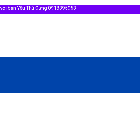
 với bạn Yêu Thú Cưng
0918395953