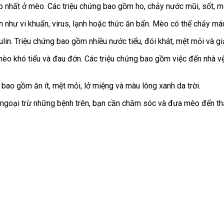
 nhất ở mèo. Các triệu chứng bao gồm ho, chảy nước mũi, sốt, mệ
 như vi khuẩn, virus, lạnh hoặc thức ăn bẩn. Mèo có thể chảy máu 
sulin. Triệu chứng bao gồm nhiều nước tiểu, đói khát, mệt mỏi và g
 mèo khó tiểu và đau đớn. Các triệu chứng bao gồm việc đến nhà v
 bao gồm ăn ít, mệt mỏi, lở miệng và màu lông xanh da trời.
ợi, ngoại trừ những bệnh trên, bạn cần chăm sóc và đưa mèo đến 