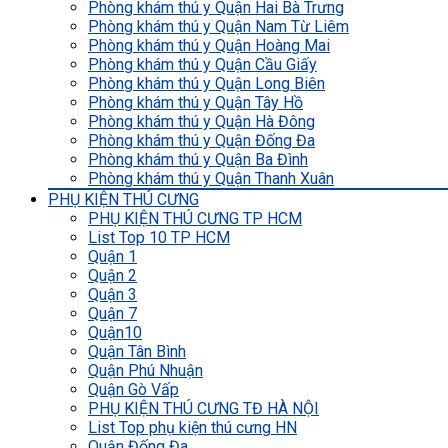
Phòng khám thú y Quận Hai Bà Trưng
Phòng khám thú y Quận Nam Từ Liêm
Phòng khám thú y Quận Hoàng Mai
Phòng khám thú y Quận Cầu Giấy
Phòng khám thú y Quận Long Biên
Phòng khám thú y Quận Tây Hồ
Phòng khám thú y Quận Hà Đông
Phòng khám thú y Quận Đống Đa
Phòng khám thú y Quận Ba Đình
Phòng khám thú y Quận Thanh Xuân
PHỤ KIỆN THÚ CƯNG
PHỤ KIỆN THÚ CƯNG TP HCM
List Top 10 TP HCM
Quận 1
Quận 2
Quận 3
Quận 7
Quận10
Quận Tân Bình
Quận Phú Nhuận
Quận Gò Vấp
PHỤ KIỆN THÚ CƯNG TĐ HÀ NỘI
List Top phụ kiện thú cưng HN
Quận Đống Đa