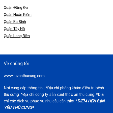
Quận Đống Đa
Quận Hoàn Kiếm
Quận Ba Đình
Quận Tây Hồ
Quận Long Biên
Về chúng tôi
www.tuvanthucung.com
Nơi cung câp thông tin : *Địa chỉ phòng khám điêu trị bệnh
thú cưng. *Địa chỉ công ty sản xuât thức ăn thú cưng. *Địa
chỉ các dịch vụ phục vụ nhu câu cân thiêt *
ĐIỂM HẸN BẠN
YÊU THÚ CƯNG*