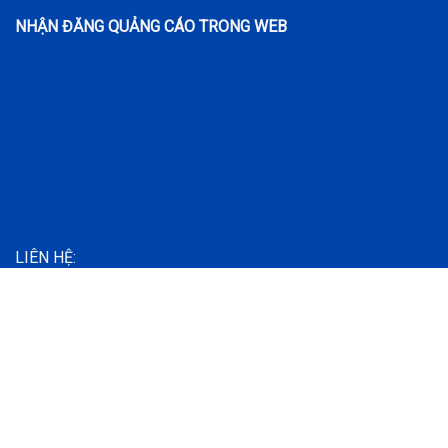
NHẬN ĐĂNG QUẢNG CÁO TRONG WEB
LIÊN HỆ:
HOTLINE : 0918395953
ZALO: 0918395953
Địa chỉ: TP Hô chí Minh
Email: ton.trongmy@gmail.com