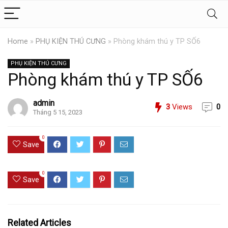
Home
»
PHỤ KIỆN THÚ CƯNG
»
Phòng khám thú y TP SỐ6
PHỤ KIỆN THÚ CƯNG
Phòng khám thú y TP SỐ6
admin
3
Views
0
Tháng 5 15, 2023
0
Save
0
Save
Related Articles