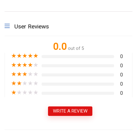
User Reviews
0.0
out of 5
★
★
★
★
★
0
★
★
★
★
★
0
★
★
★
★
★
0
★
★
★
★
★
0
★
★
★
★
★
0
WRITE A REVIEW